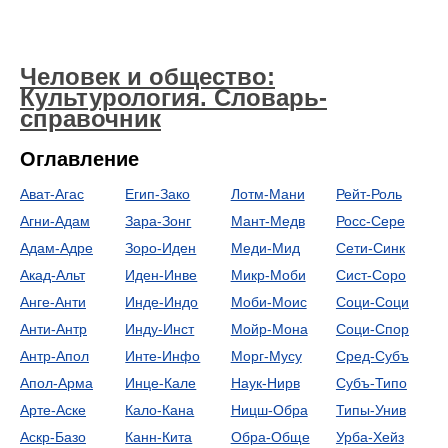
Человек и общество:
Культурология. Словарь-
справочник
Оглавление
Ават-Агас
Егип-Зако
Лотм-Мани
Рейт-Роль
Агни-Адам
Зара-Зонг
Мант-Медв
Росс-Сере
Адам-Адре
Зоро-Иден
Меди-Мид
Сети-Синк
Акад-Альт
Иден-Инве
Микр-Моби
Сист-Соро
Анге-Анти
Инде-Индо
Моби-Моис
Соци-Соци
Анти-Антр
Инду-Инст
Мойр-Мона
Соци-Спор
Антр-Апол
Инте-Инфо
Морг-Мусу
Сред-Субъ
Апол-Арма
Инце-Кале
Наук-Нирв
Субъ-Типо
Арте-Аске
Кало-Кана
Ницш-Обра
Типы-Унив
Аскр-Базо
Канн-Кита
Обра-Обще
Урба-Хейз