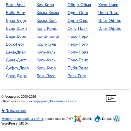
Балт-Бесс
Кич-Коли
Обще-Обыч
Хозя-Циви
Библ-Боги
Комм-Комм
Одис-Орга
Чело-Элит
Брах-Будд
Комм-Конг
Орел-Откл
Элит-Эффе
Будд-Вамп
Конс-Конф
Отчу-Парк
Элит-Эффе
Варв-Воро
Конф-Конф
Парс-Пери
Воск-Геог
Корп-Куль
Перу-Поли
Дека-Диах
Куль-Куль
Попу-Праз
Дина-Дист
Куль-Куль
Прес-Псих
Дифф-Древ
Куль-Купа
Публ-Рама
Древ-Дюрк
Лев -Лосе
Раск-Регу
© Академик, 2000-2026
18+
Обратная связь:
Техподдержка
,
Реклама на сайте
👣 Путешествия
Экспорт словарей на сайты
, сделанные на PHP,
Joomla,
Drupal,
WordPress, MODx.